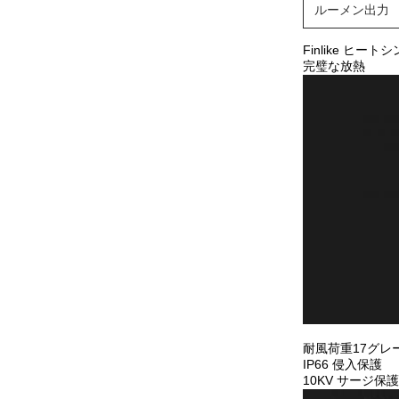
ルーメン出力
Finlike ヒー
完璧な放熱
耐風荷重17グレ
IP66 侵入保護
10KV サージ保護