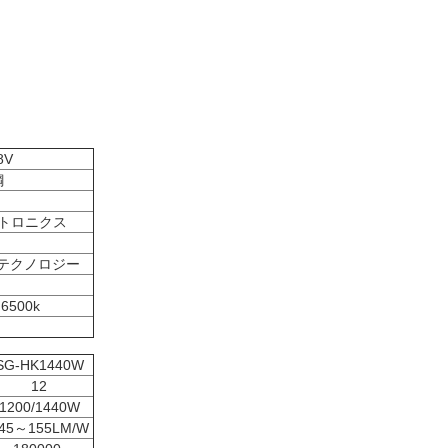
8V
鋼
トロニクス
e テクノロジー
 6500k
SG-HK1440W
12
1200/1440W
45～155LM/W