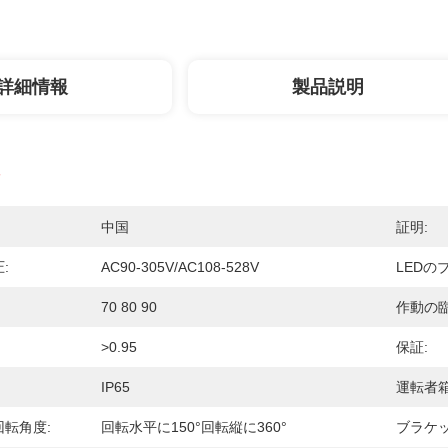
詳細情報
製品説明
中国
証明:
:
AC90-305V/AC108-528V
LEDの
70 80 90
作動の臨
>0.95
保証:
IP65
運転者箱
転角度:
回転水平に150°回転縦に360°
ブラケッ