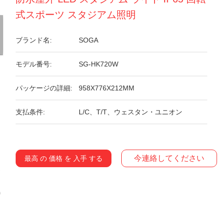
式スポーツ スタジアム照明
ブランド名:
SOGA
モデル番号:
SG-HK720W
パッケージの詳細:
958X776X212MM
支払条件:
L/C、T/T、ウェスタン・ユニオン
今連絡してください
最高 の 価格 を 入手 する