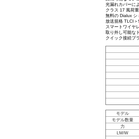
光漏れカバーに
クラス 17 風荷
無料の Dialux
放送規格 TLCI＞
スマートワイヤ
取り外し可能な
クイック接続プ
モデル
モデル数量
力
LM/W