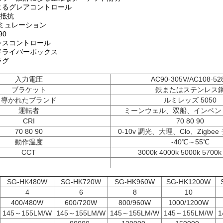
よるグレアコントロール
重抵抗
 シミュレーション
90
レスコントロール
ドライバーボックス
ラグ
入力電圧
AC90-305V/AC108-52
ブラケット
鉄またはステンレス
導かれたブランド
ルミレッズ 5050
運転者
ミーンウェル、双船、インベン
CRI
70 80 90
70 80 90
0-10v 調光、大理、Clo、Zigbe
動作温度
-40℃～55℃
CCT
3000k 4000k 5000k 5700k
SG-HK480W
SG-HK720W
SG-HK960W
SG-HK1200W
4
6
8
10
400/480W
600/720W
800/960W
1000/1200W
145～155LM/W
145～155LM/W
145～155LM/W
145～155LM/W
1